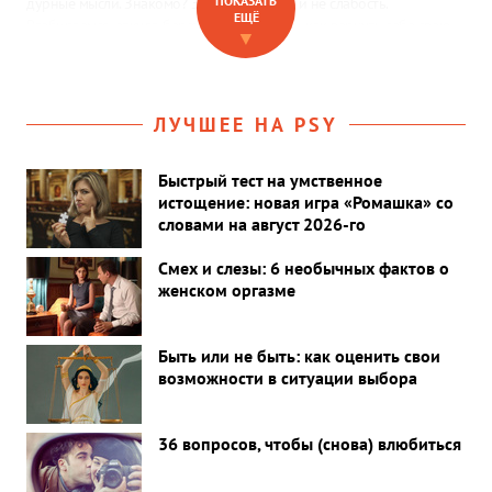
ПОКАЗАТЬ
дурные мысли. Знакомо? Это не ревность и не слабость.
ЕЩЁ
Разбираемся, откуда берется эта тревога и как вернуть себе свою
▼
жизнь.
ЛУЧШЕЕ НА PSY
Быстрый тест на умственное
истощение: новая игра «Ромашка» со
словами на август 2026-го
Смех и слезы: 6 необычных фактов о
женском оргазме
Быть или не быть: как оценить свои
возможности в ситуации выбора
36 вопросов, чтобы (снова) влюбиться