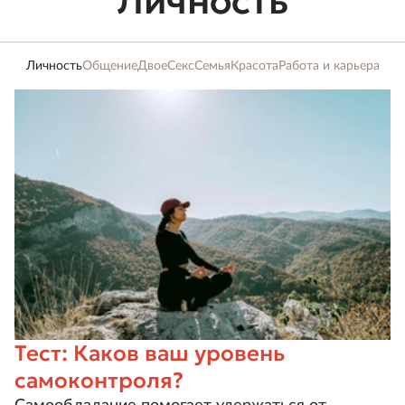
Личность
Личность
Общение
Двое
Секс
Семья
Красота
Работа и карьера
Тест: Каков ваш уровень
самоконтроля?