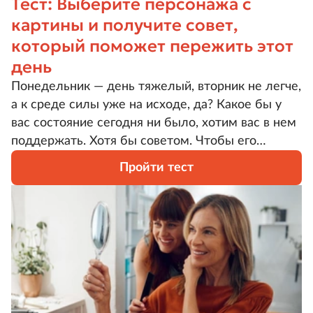
Тест: Выберите персонажа с
картины и получите совет,
который поможет пережить этот
день
Понедельник — день тяжелый, вторник не легче,
а к среде силы уже на исходе, да? Какое бы у
вас состояние сегодня ни было, хотим вас в нем
поддержать. Хотя бы советом. Чтобы его
получить, вам нужно сделать лишь одно —
Пройти тест
выбрать картину из книги Маттейса ван Мирло
«Дивный мир нелепых лиц» («Альпина
Паблишер»).