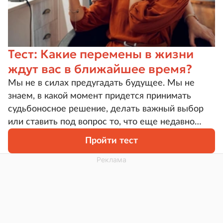
Тест: Какие перемены в жизни
ждут вас в ближайшее время?
Мы не в силах предугадать будущее. Мы не
знаем, в какой момент придется принимать
судьбоносное решение, делать важный выбор
или ставить под вопрос то, что еще недавно
казалось истиной. Но этим жизнь и интересна!
Пройти тест
Время не стоит на месте, перемены неизбежны,
и наша задача — уметь к ним быстро
приспосабливаться. А чего в скором времени
стоит ждать вам? Пройдите тест и узнайте
ответ.