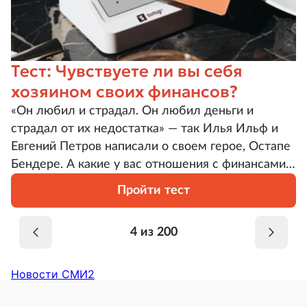
Тест: Чувствуете ли вы себя
хозяином своих финансов?
«Он любил и страдал. Он любил деньги и
страдал от их недостатка» — так Илья Ильф и
Евгений Петров написали о своем герое, Остапе
Бендере. А какие у вас отношения с финансами?
Их наличие сводит вас с ума? Вы уверенно ими
Пройти тест
распоряжаетесь или, наоборот, находитесь в их
власти? Проверьте свои навыки управления
4 из 200
деньгами, пройдя наш тест.
Новости СМИ2