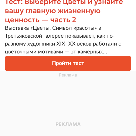
Тест: Выберите цветы и узнайте
вашу главную жизненную
ценность — часть 2
Выставка «Цветы. Символ красоты» в
Третьяковской галерее показывает, как по-
разному художники XIX–XX веков работали с
цветочными мотивами — от камерных
натюрмортов до ярких декоративных
Пройти тест
композиций. Мы продолжаем цикл тестов и
предлагаем снова выбрать картины, которые
вызывают самый сильный отклик. Результат
покажет, какая ценность чаще всего помогает
вам принимать решения.