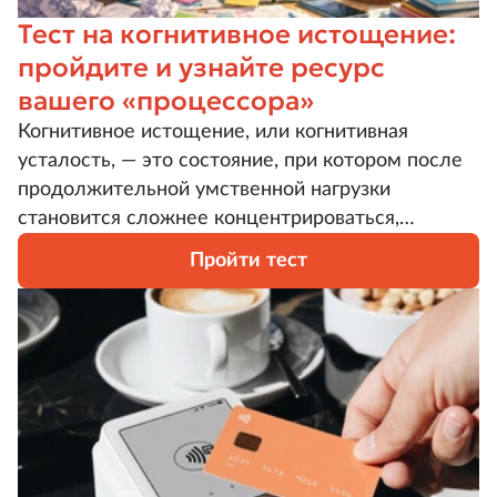
Тест на когнитивное истощение:
пройдите и узнайте ресурс
вашего «процессора»
Когнитивное истощение, или когнитивная
усталость, — это состояние, при котором после
продолжительной умственной нагрузки
становится сложнее концентрироваться,
обрабатывать информацию, запоминать новое,
Пройти тест
принимать решения и сохранять прежний темп
работы. Пройдите тест, чтобы
сориентироваться, близки ли вы к подобному и
не пора ли принимать меры.