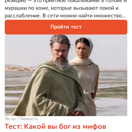
реакция) — это приятное покалывание в голове и
мурашки по коже, которые вызывают покой и
расслабление. В сети можно найти множество
видео, которые порадуют вас этими звуками.
Пройти тест
Рассказывайте, что вас беспокоит, а мы
посоветуем вам, что посмотреть и послушать!
Тесты / Личность
Тест: Какой вы бог из мифов