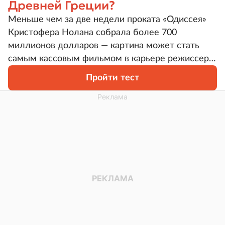
Древней Греции?
Меньше чем за две недели проката «Одиссея»
Кристофера Нолана собрала более 700
миллионов долларов — картина может стать
самым кассовым фильмом в карьере режиссера,
несмотря на ожесточенные споры из-за
Пройти тест
кастинга. Раз уж мифы Древней Греции с их
могущественными богами, храбрыми воителями
и невиданными существами снова в тренде,
давайте проверим, чье место на Пантеоне вы
могли бы занять.