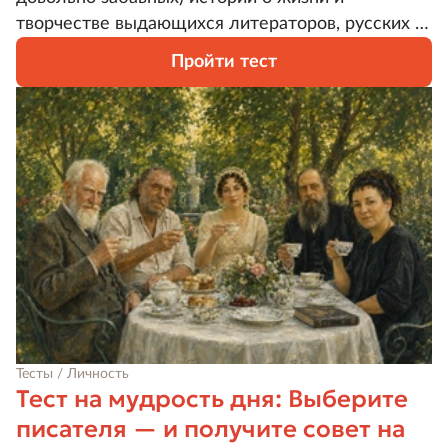
творчестве выдающихся литераторов, русских и
зарубежных. Некоторые из перечисленных
Пройти тест
фактов настолько неожиданны, что вам
придется тщательно взвешивать все за и против,
чтобы не отправиться по ложному следу и
правильно понять, с каким именно писателем
связано каждое из упомянутых тут
обстоятельств.
Тесты / Личность
Тест на мудрость дня: Выберите
писателя — и получите совет на