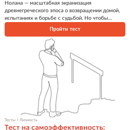
Нолана — масштабная экранизация
древнегреческого эпоса о возвращении домой,
испытаниях и борьбе с судьбой. Но чтобы
оказаться участником легендарного
Пройти тест
путешествия, необязательно вступать в схватку
с циклопом или проплывать мимо острова
сирен. Ответьте на вопросы и узнайте, кем вы
могли бы стать в мире Гомера.
Тесты / Личность
Тест на самоэффективность: