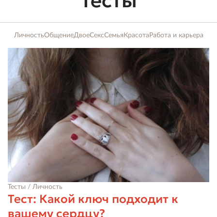
Тесты
Личность
Общение
Двое
Секс
Семья
Красота
Работа и карьера
Тесты / Личность
Тест: Какой ключ подходит к
вашему сердцу?