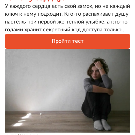
У каждого сердца есть свой замок, но не каждый
ключ к нему подходит. Кто-то распахивает душу
настежь при первой же теплой улыбке, а кто-то
годами хранит секретный код доступа только
для избранных. Какой ключ подходит именно
Пройти тест
вам: золотой, отмычка, ржавый от долгого
простоя, потерянный или универсальный?
Загляните внутрь себя, отвечайте честно и
интуитивно, и вы, возможно, вы удивитесь
механизму работы собственного сердца.