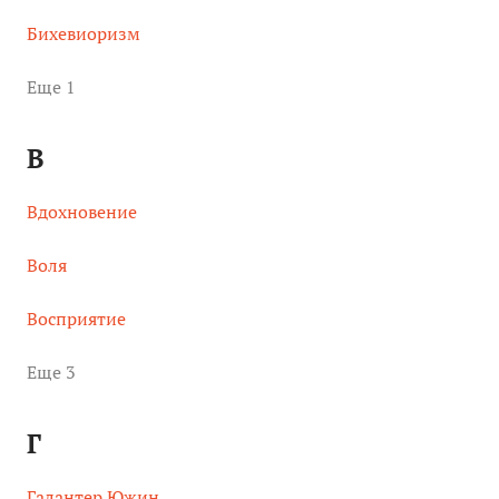
Бихевиоризм
Eще 1
В
Вдохновение
Воля
Восприятие
Eще 3
Г
Галантер Южин