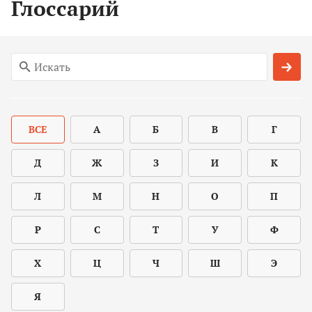
Глоссарий
ВСЕ
А
Б
В
Г
Д
Ж
З
И
К
Л
М
Н
О
П
Р
С
Т
У
Ф
Х
Ц
Ч
Ш
Э
Я