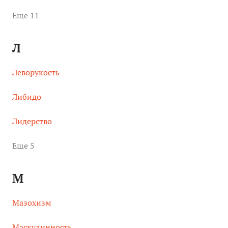
Eще 11
Л
Леворукость
Либидо
Лидерство
Eще 5
М
Мазохизм
Маскулинность