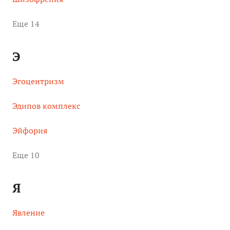
Eще 14
Э
Эгоцентризм
Эдипов комплекс
Эйфория
Eще 10
Я
Явление