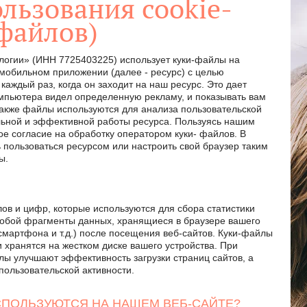
льзования cookie-
файлов)
огии» (ИНН 7725403225) использует куки-файлы на
 мобильном приложении (далее - ресурс) с целью
аждый раз, когда он заходит на наш ресурс. Это дает
омпьютера видел определенную рекламу, и показывать вам
 Также файлы используются для анализа пользовательской
ильной и эффективной работы ресурса. Пользуясь нашим
ое согласие на обработку оператором куки- файлов. В
 пользоваться ресурсом или настроить свой браузер таким
ы.
ов и цифр, которые используются для сбора статистики
собой фрагменты данных, хранящиеся в браузере вашего
смартфона и т.д.) после посещения веб-сайтов. Куки-файлы
хранятся на жестком диске вашего устройства. При
ы улучшают эффективность загрузки страниц сайтов, а
пользовательской активности.
СПОЛЬЗУЮТСЯ НА НАШЕМ ВЕБ-САЙТЕ?