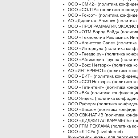
ООО «СМИ2» (
политика конфиде
ООО «СОЛТА» (
политика конфид
ООО «Роксот» (
политика конфиде
АО «Диджитал Альянс» (
политика
ООО «ПРОГРАММАТИК ЭКОСИСТ
ООО «ОТМ Ворлд Вайд» (
полити
ООО «Технологии Рекламных Инн
ООО «Агентство Сапе» (
политика
ООО «Интерпул» (
политика конф
ООО «Гнездо.ру» (
политика конф
ООО «Айтимедиа Групп» (
полити
ООО «Вокс Нетворк» (
политика к
АО «ИНТЕРНЕСТ» (
политика кон
ООО «БИТ» (
политика конфиденц
ООО «ССП Нетворк» (
политика к
ООО «Гетинтент» (
политика конф
ООО «ВК» (
политика конфиденци
ООО Яндекс (
политика конфиден
ООО Руформ (
политика конфиде
ООО «Викео» (
политика конфиде
ООО СВК-НАТИВ (
политика конф
ООО «ДИДЖИТАЛ КАРАМЕЛЬ» (
п
ООО ГПМ РЕКЛАМА (
политика к
ООО «ЛПСР» (LiveInternet)
Куки-файлы нужны для персонализ