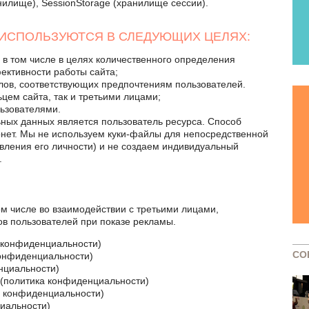
нилище), SessionStorage (хранилище сессии).
 ИСПОЛЬЗУЮТСЯ В СЛЕДУЮЩИХ ЦЕЛЯХ:
 в том числе в целях количественного определения
ективности работы сайта;
ов, соответствующих предпочтениям пользователей.
цем сайта, так и третьими лицами;
льзователями.
ьных данных является пользователь ресурса. Способ
ернет. Мы не используем куки-файлы для непосредственной
вления его личности) и не создаем индивидуальный
.
ом числе во взаимодействии с третьими лицами,
в пользователей при показе рекламы.
 конфиденциальности
)
СО
конфиденциальности
)
нциальности
)
(
политика конфиденциальности
)
а конфиденциальности
)
иальности
)