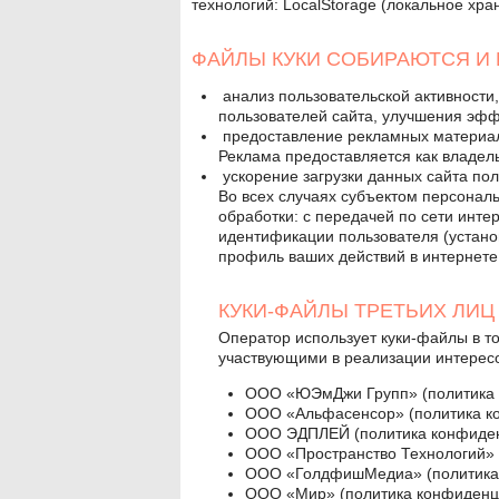
технологий: LocalStorage (локальное хра
ФАЙЛЫ КУКИ СОБИРАЮТСЯ И
анализ пользовательской активности,
пользователей сайта, улучшения эфф
предоставление рекламных материал
Реклама предоставляется как владель
ускорение загрузки данных сайта по
Во всех случаях субъектом персонал
обработки: с передачей по сети инт
идентификации пользователя (устано
профиль ваших действий в интернете
КУКИ-ФАЙЛЫ ТРЕТЬИХ ЛИЦ
Оператор использует куки-файлы в т
участвующими в реализации интересо
ООО «ЮЭмДжи Групп» (
политика
ООО «Альфасенсор» (
политика 
ООО ЭДПЛЕЙ (
политика конфиде
ООО «Пространство Технологий» 
ООО «ГолдфишМедиа» (
политик
ООО «Мир» (
политика конфиденц