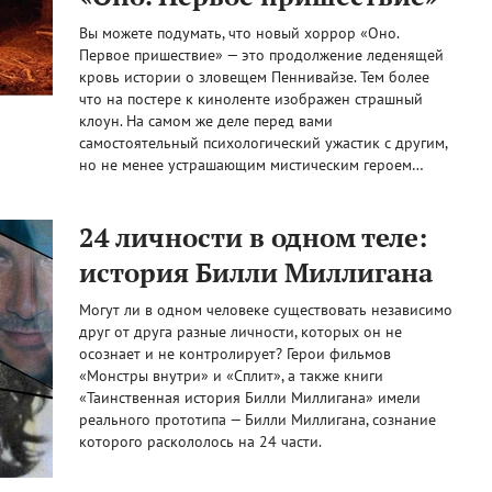
Вы можете подумать, что новый хоррор «Оно.
Первое пришествие» — это продолжение леденящей
кровь истории о зловещем Пеннивайзе. Тем более
что на постере к киноленте изображен страшный
клоун. На самом же деле перед вами
самостоятельный психологический ужастик с другим,
но не менее устрашающим мистическим героем…
24 личности в одном теле:
история Билли Миллигана
Могут ли в одном человеке существовать независимо
друг от друга разные личности, которых он не
осознает и не контролирует? Герои фильмов
«Монстры внутри» и «Сплит», а также книги
«Таинственная история Билли Миллигана» имели
реального прототипа — Билли Миллигана, сознание
которого раскололось на 24 части.