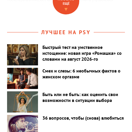
ЕЩЁ
для самостоятельной работы, которые помогут укрепить разные
▼
грани «Я» — от личных границ до внутренней опоры.
ЛУЧШЕЕ НА PSY
Быстрый тест на умственное
истощение: новая игра «Ромашка» со
словами на август 2026-го
Смех и слезы: 6 необычных фактов о
женском оргазме
Быть или не быть: как оценить свои
возможности в ситуации выбора
36 вопросов, чтобы (снова) влюбиться