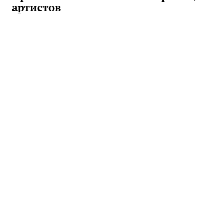
артистов
Приглашенный главный редактор номера певица Люся Чеботина и
психолог Анетта Орлова рассуждают о любви к себе, страхе
влюбиться и сепарации от родителей.
Сделать выбор в пользу другого: