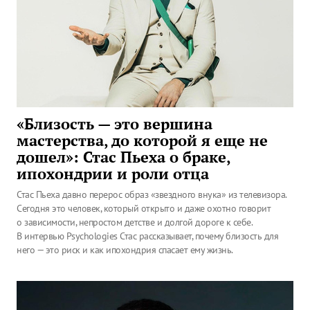
«Близость — это вершина
мастерства, до которой я еще не
дошел»: Стас Пьеха о браке,
ипохондрии и роли отца
Стас Пьеха давно перерос образ «звездного внука» из телевизора.
Сегодня это человек, который открыто и даже охотно говорит
о зависимости, непростом детстве и долгой дороге к себе.
В интервью Psychologies Стас рассказывает, почему близость для
него — это риск и как ипохондрия спасает ему жизнь.