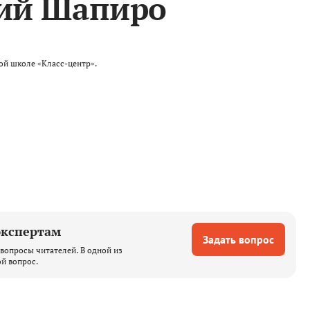
ий Шапиро
кой школе «Класс-центр».
экспертам
Задать вопрос
вопросы читателей. В одной из
ой вопрос.