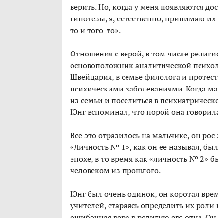
верить. Но, когда у меня появляются 
гипотезы, я, естественно, принимаю их
то и того-то».
Отношения с верой, в том числе религи
основоположник аналитической психоло
Швейцария, в семье филолога и протес
психическими заболеваниями. Когда ма
из семьи и поселиться в психиатрическ
Юнг вспоминал, что порой она говорила
Все это отразилось на мальчике, он рос
«Личность № 1», как он ее называл, 
эпохе, в то время как «личность № 2»
человеком из прошлого.
Юнг был очень одинок, он коротал вре
учителей, стараясь определить их роли
ошибочная вера в религию его отца. Он