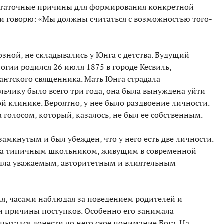
достаточные причины для формирования конкретной
 и говорю: «Мы должны считаться с возможностью того-
озной, не складывались у Юнга с детства. Будущий
гии родился 26 июля 1875 в городе Кесвиль,
тантского священника. Мать Юнга страдала
льчику было всего три года, она была вынуждена уйти
ой клинике. Вероятно, у нее было раздвоение личности.
 голосом, который, казалось, не был ее собственным.
 замкнутым и был убежден, что у него есть две личности.
была типичным школьником, живущим в современной
 была уважаемым, авторитетным и влиятельным
мя, часами наблюдая за поведением родителей и
 и причины поступков. Особенно его занимала
 пытался донести до него свое понимание Бога. На