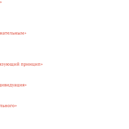
»
знательным»
связующий принцип»
ндивидуация»
ельного»