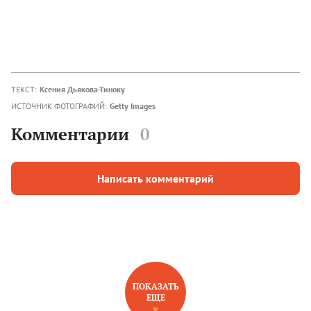
ТЕКСТ:
Ксения Дьякова-Тиноку
ИСТОЧНИК ФОТОГРАФИЙ:
Getty Images
Комментарии
0
Написать комментарий
ПОКАЗАТЬ
ЕЩЕ
НОВОЕ НА САЙТЕ