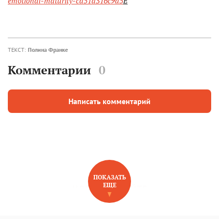
emotional-maturity-ca51a316c9d5
Е
ТЕКСТ:
Полина Франке
Комментарии
0
Написать комментарий
ПОКАЗАТЬ
ЕЩЕ
НОВОЕ НА САЙТЕ