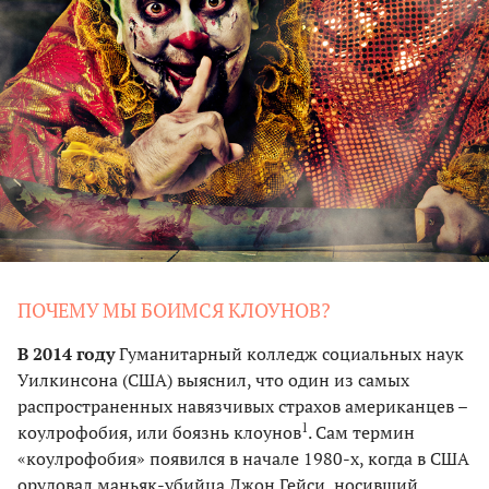
ПОЧЕМУ МЫ БОИМСЯ КЛОУНОВ?
В 2014 году
Гуманитарный колледж социальных наук
Уилкинсона (США) выяснил, что один из самых
распространенных навязчивых страхов американцев –
1
коулрофобия, или боязнь клоунов
. Сам термин
«коулрофобия» появился в начале 1980-х, когда в США
орудовал маньяк-убийца Джон Гейси, носивший