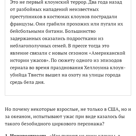
Это не первый клоунский террор. Два года назад
от разбойных нападений неизвестных
преступников в костюмах клоунов пострадали
французы. Они грабили прохожих или пугали их
бейсбольными битами. Большинство
задержанных оказались подростками из
неблагополучных семей. В прессе тогда это
явление связали с новым сезоном «Американской
истории ужасов». По сюжету одного из эпизодов
сериала во время празднования Хеллоуина клоун-
убийца Твисти вышел на охоту на улицы города
средь бела дня.
Но почему некоторые взрослые, не только в США, но и
за океаном, испытывают ужас при виде казалось бы
такого безобидного циркового персонажа?
1. Неизвестность.
«Нас пугают не сами клоуны, а