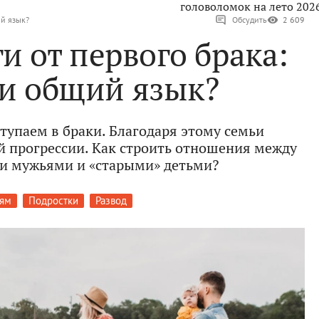
головоломок на лето 202
ий язык?
Обсудить
2 609
и от первого брака:
ти общий язык?
тупаем в браки. Благодаря этому семьи
 прогрессии. Как строить отношения между
и мужьями и «старыми» детьми?
лям
Подростки
Развод