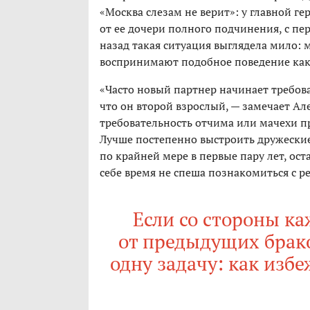
«Москва слезам не верит»: у главной ге
от ее дочери полного подчинения, с пе
назад такая ситуация выглядела мило: м
воспринимают подобное поведение как
«Часто новый партнер начинает требова
что он второй взрослый, — замечает А
требовательность отчима или мачехи п
Лучше постепенно выстроить дружеские
по крайней мере в первые пару лет, ос
себе время не спеша познакомиться с р
Если со стороны ка
от предыдущих брако
одну задачу: как изб