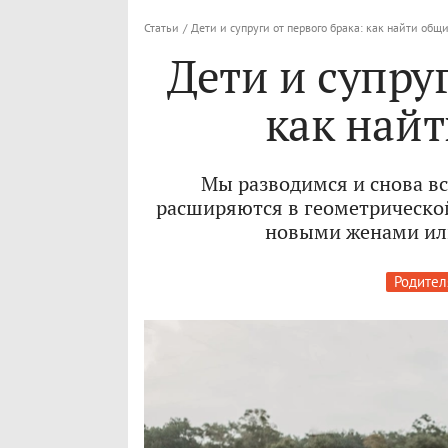
Статьи
/
Дети и супруги от первого брака: как найти общ
Дети и супруг
как най
Мы разводимся и снова вс
расширяются в геометрической
новыми женами ил
Родите