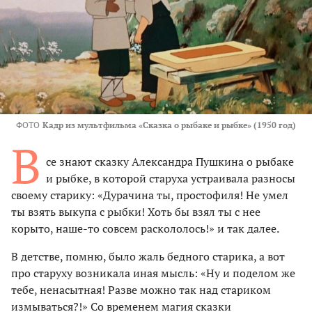
ФОТО
Кадр из мультфильма «Сказка о рыбаке и рыбке» (1950 год)
В
се знают сказку Александра Пушкина о рыбаке
и рыбке, в которой старуха устраивала разносы
своему старику: «Дурачина ты, простофиля! Не умел
ты взять выкупа с рыбки! Хоть бы взял ты с нее
корыто, наше-то совсем раскололось!» и так далее.
В детстве, помню, было жаль бедного старика, а вот
про старуху возникала иная мысль: «Ну и поделом же
тебе, ненасытная! Разве можно так над стариком
измываться?!» Со временем магия сказки