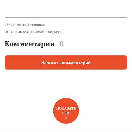
ТЕКСТ:
Эльза Лествицкая
ИСТОЧНИК ФОТОГРАФИЙ:
Unsplash
Комментарии
0
Написать комментарий
ПОКАЗАТЬ
ЕЩЕ
НОВОЕ НА САЙТЕ