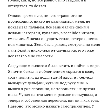
голые, как я, но все равно было стыдно, я и
оглядеться-то боялся.
Однако время шло, ничего страшного не
происходило, никто не разглядывал меня, не
показывал пальцем. Все занимались своими
делами: загорали, купались, в волейбол играли,
смеялись. Я начал ощущать тепло, ветерок, песок
под животом. Жена была рядом, смотрела на меня
с улыбкой и нисколько не смущалась, это тоже
добавляло мне смелости.
Следующим вызовом было встать и пойти в море.
Я почти бежал и с облегчением скрылся в воде,
сразу поплыл, да подальше. И вдруг на секунду
вынырнул дельфин, чуть не под руку мне. А
вышел я уже спокойно, не торопился, не прятал
глаза. Чужая нагота меня и раньше не смущала, а
теперь и собственная перестала: вот он я как есть.
Наверно, это можно назвать самопринятием. У