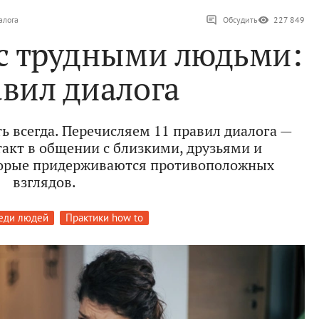
алога
Обсудить
227 849
 с трудными людьми:
авил диалога
ь всегда. Перечисляем 11 правил диалога —
такт в общении с близкими, друзьями и
орые придерживаются противоположных
взглядов.
еди людей
Практики how to