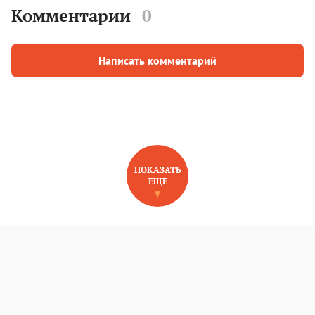
Комментарии
0
Написать комментарий
ПОКАЗАТЬ
ЕЩЕ
НОВОЕ НА САЙТЕ