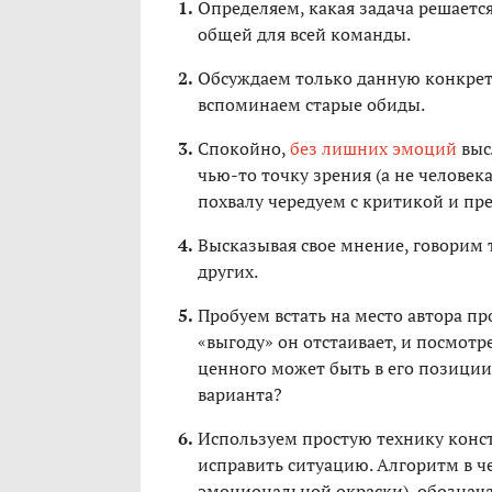
Определяем, какая задача решаетс
общей для всей команды.
Обсуждаем только данную конкрет
вспоминаем старые обиды.
Спокойно,
без лишних эмоций
выс
чью-то точку зрения (а не человек
похвалу чередуем с критикой и п
Высказывая свое мнение, говорим т
других.
Пробуем встать на место автора п
«выгоду» он отстаивает, и посмотр
ценного может быть в его позиции
варианта?
Используем простую технику конст
исправить ситуацию. Алгоритм в ч
эмоциональной окраски), обознача