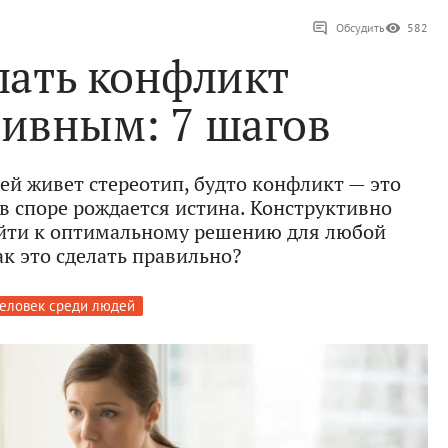
Обсудить
582
лать конфликт
тивным: 7 шагов
ей живет стереотип, будто конфликт — это
 в споре рождается истина. Конструктивно
йти к оптимальному решению для любой
ак это сделать правильно?
еловек среди людей