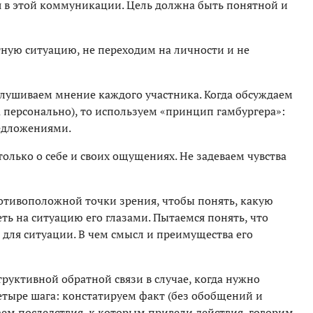
я в этой коммуникации. Цель должна быть понятной и
ную ситуацию, не переходим на личности и не
лушиваем мнение каждого участника. Когда обсуждаем
а персонально), то используем «принцип гамбургера»:
редложениями.
олько о себе и своих ощущениях. Не задеваем чувства
ротивоположной точки зрения, чтобы понять, какую
еть на ситуацию его глазами. Пытаемся понять, что
 для ситуации. В чем смысл и преимущества его
руктивной обратной связи в случае, когда нужно
етыре шага: констатируем факт (без обобщений и
ем последствия, к которым привели действия, говорим