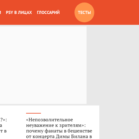
И
PSY В ЛИЦАХ
ГЛОССАРИЙ
ТЕСТЫ
?»:
«Непозволительное
а
неуважение к зрителям»:
т в
почему фанаты в бешенстве
от концерта Димы Билана в