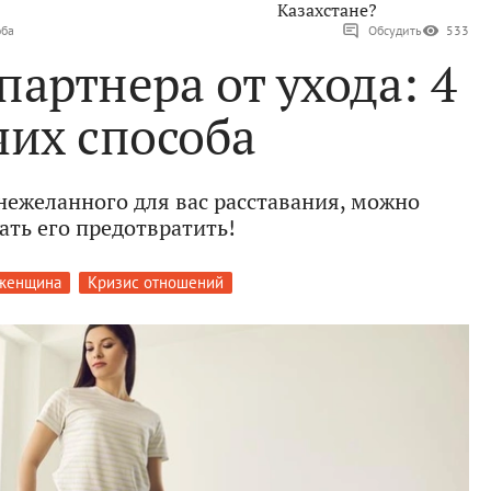
Казахстане?
оба
Обсудить
533
партнера от ухода: 4
чих способа
нежеланного для вас расставания, можно
ать его предотвратить!
женщина
Кризис отношений