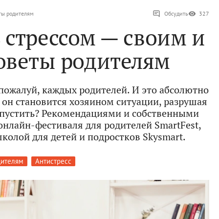
еты родителям
Обсудить
327
 стрессом — своим и
советы родителям
 пожалуй, каждых родителей. И это абсолютно
а он становится хозяином ситуации, разрушая
 допустить? Рекомендациями и собственными
онлайн-фестиваля для родителей SmartFest,
колой для детей и подростков Skysmart.
дителям
Антистресс