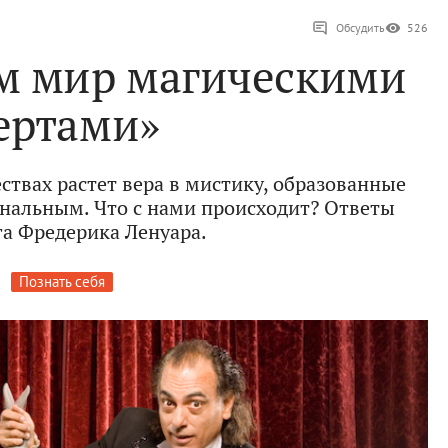
Обсудить
526
м мир магическими
ертами»
ствах растет вера в мистику, образованные
нальным. Что с нами происходит? Ответы
а Фредерика Ленуара.
Познать себя