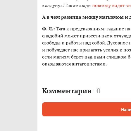
колдуну». Такие люди
повсюду видят з
А в чем разница между магизмом и 
Ф. Л.:
Тяга к предсказаниям, гадание н
снадобий может привести нас к отчужде
свободы и работы над собой. Духовное 
и побуждает нас прилагать усилия к по
если магизм берет над нами слишком б
оказываются антагонистами.
Комментарии
0
Напи