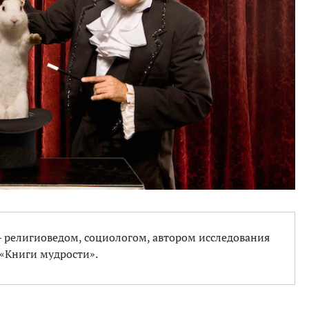
 религиоведом, социологом, автором исследования
«Книги мудрости».