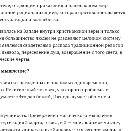
дателе, отдающем приказания и наделяющем мир
 мощной рационализацией, которая противопоставляется
сть загадки и волшебство.
вилась на Западе внутри христианской веры и только
дня большинство людей не разделяют целиком систему
 являемся свидетелями распада традиционной религии
 дьявола, переселение душ, возвращение с того света, в
ческие черты.
е мышление?
ствия сил загадочных и значимых одновременно,
о. Религиозный человек, у которого проблемы с
думает: «Это дар божий, Господь думает обо мне и
 случайность. Приверженец магического мышления
, сегодня 3 марта, 3 часа, и 3 — мое любимое число»,
ается эта улица», или: «Хорошо, что я сегодня сходил к