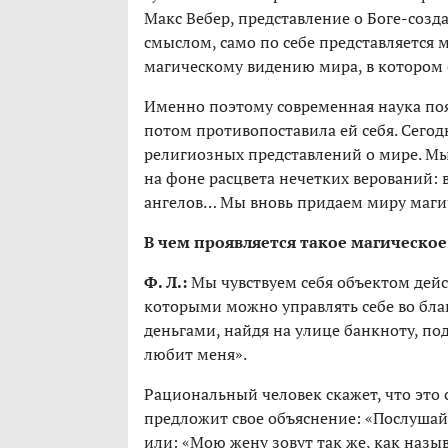
Макс Вебер, представление о Боге-соз
смыслом, само по себе представляется
магическому видению мира, в котором е
Именно поэтому современная наука поя
потом противопоставила ей себя. Сего
религиозных представлений о мире. Мы
на фоне расцвета нечетких верований: в
ангелов… Мы вновь придаем миру маги
В чем проявляется такое магическо
Ф. Л.:
Мы чувствуем себя объектом дей
которыми можно управлять себе во благ
деньгами, найдя на улице банкноту, по
любит меня».
Рациональный человек скажет, что это
предложит свое объяснение: «Послушайте
или: «Мою жену зовут так же, как назыв