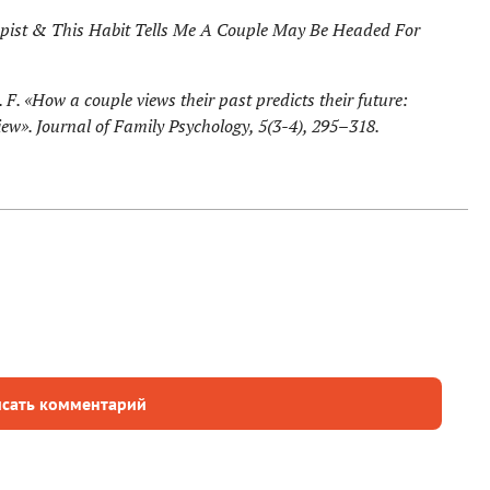
apist & This Habit Tells Me A Couple May Be Headed For
 F. «How a couple views their past predicts their future:
view». Journal of Family Psychology, 5(3-4), 295–318.
сать комментарий