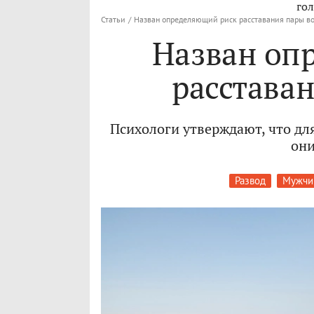
гол
Статьи
/
Назван определяющий риск расставания пары в
Назван оп
расстава
Психологи утверждают, что для
они
Развод
Мужчи