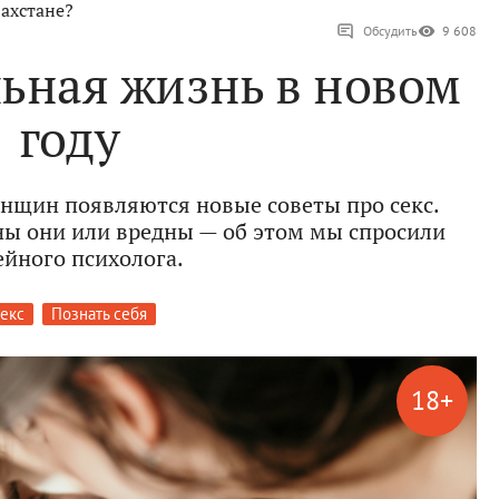
ахстане?
Обсудить
9 608
льная жизнь в новом
году
енщин появляются новые советы про секс.
зны они или вредны — об этом мы спросили
ейного психолога.
екс
Познать себя
18+