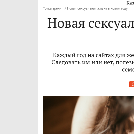
Каз
Точка зрения
/
Новая сексуальная жизнь в новом году
Новая сексуа
Каждый год на сайтах для ж
Следовать им или нет, поле
сем
С