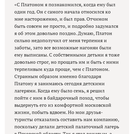
«С Платоном я познакомился, когда ему был
один год. Он с самого начала относился ко
мне настороженно, и был прав. Отчимом
быть совсем не просто, и подробно задумался
я об этом довольно поздно. Думаю, Платон
сильно недополучил от меня терпения и
заботы, зато все возможные нагоняи были
ему выписаны. С собственными детьми я тоже
довольно строг, но прощать им и быть с ними
терпеливым куда проще, чем с Платоном.
Странным образом именно благодаря
Платону я занимаюсь сегодня детскими
лагерями. Когда ему было семь, я решил
пойти с ним в байдарочный поход, чтобы
выдернуть его из комфортной московской
жизни, побыть вдвоем. Но мои друзья-
туристы отказались составить нам компанию,
поскольку делали детский палаточный лагерь
в Псковской области. Так я стал вожатым, а