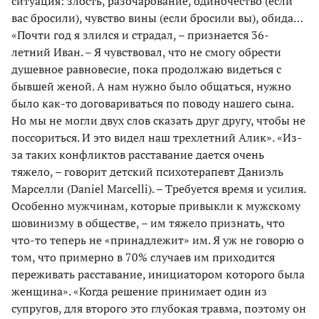
ситуация: злость, разочарование, одиночество (если
вас бросили), чувство вины (если бросили вы), обида…
«Почти год я злился и страдал, – признается 36-
летний Иван. – Я чувствовал, что не смогу обрести
душевное равновесие, пока продолжаю видеться с
бывшей женой. А нам нужно было общаться, нужно
было как-то договариваться по поводу нашего сына.
Но мы не могли двух слов сказать друг другу, чтобы не
поссориться. И это видел наш трехлетний Алик». «Из-
за таких конфликтов расставание дается очень
тяжело, – говорит детский психотерапевт Даниэль
Марселли (Daniel Marcelli). – Требуется время и усилия.
Особенно мужчинам, которые привыкли к мужскому
шовинизму в обществе, – им тяжело признать, что
что-то теперь не «принадлежит» им. Я уж не говорю о
том, что примерно в 70% случаев им приходится
переживать расставание, инициатором которого была
женщина». «Когда решение принимает один из
супругов, для второго это глубокая травма, поэтому он