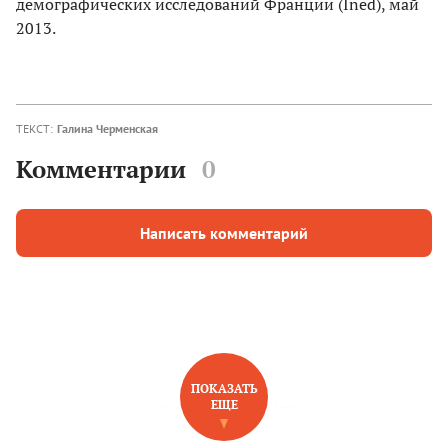
демографических исследований Франции (Ined), май
2013.
ТЕКСТ:
Галина Черменская
Комментарии
0
Написать комментарий
ПОКАЗАТЬ
ЕЩЕ
НОВОЕ НА САЙТЕ