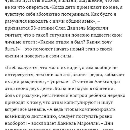
не на что опереться. «Когда дети приезжают ко мне, я
чувствую себя абсолютно потерянным. Как будто я
разучился находить с ними общий язык», –
признается 38-летний Олег. Даниэль Марселли
считает, что в такой ситуации полезно подвести свои
личные итоги: «Каким отцом я был? Каким хочу
быть?» – это поможет начать новый этап в своей
жизни и поверить в свои силы.
«Глеб жалуется, что мало их видит, а сам вообще не
интересуется, чем они заняты, звонит редко, забывает
их дни рождения», – упрекает 27-летняя Александра
отца своих двух детей. Большие паузы в общении,
боль от разлуки, негативный настрой ребенка нередко
приводят к тому, что отцы капитулируют и ищут
встреч все меньше. «А ведь чтобы компенсировать
возникшую дистанцию, следует поступать ровно
наоборот! – восклицает Даниэль Марселли. – Дни
рождения, экзамены, школьные концерты – надо