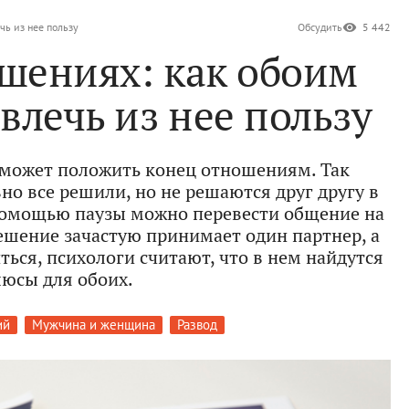
чь из нее пользу
Обсудить
5 442
ошениях: как обоим
влечь из нее пользу
 может положить конец отношениям. Так
но все решили, но не решаются друг другу в
 помощью паузы можно перевести общение на
решение зачастую принимает один партнер, а
ься, психологи считают, что в нем найдутся
юсы для обоих.
ий
Мужчина и женщина
Развод