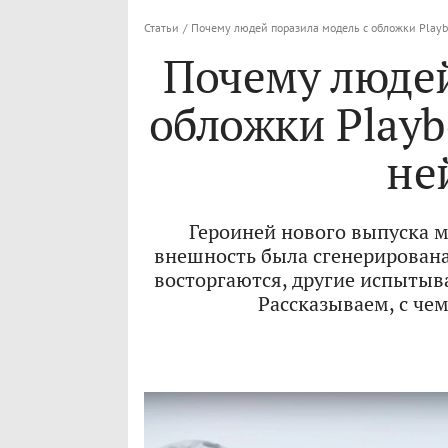
Статьи
/
Почему людей поразила модель с обложки Playb
Почему людей
обложки Playb
не
Героиней нового выпуска м
внешность была сгенерирована
восторгаются, другие испытыва
Рассказываем, с чем