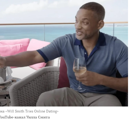
ка «Will Smith Tries Online Dating»
YouTube-канал Уилла Смита