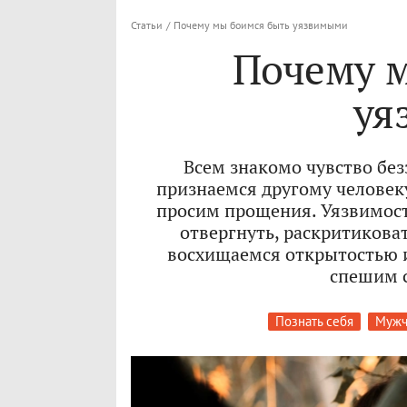
Статьи
/
Почему мы боимся быть уязвимыми
Почему 
уя
Всем знакомо чувство бе
признаемся другому человеку
просим прощения. Уязвимость
отвергнуть, раскритикова
восхищаемся открытостью и
спешим с
Познать себя
Мужч