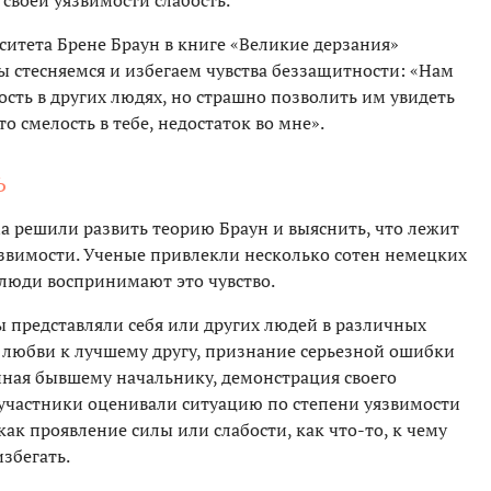
 своей уязвимости слабость.
ситета Брене Браун в книге «Великие дерзания»
 стесняемся и избегаем чувства беззащитности: «Нам
ость в других людях, но страшно позволить им увидеть
то смелость в тебе, недостаток во мне».
Ь
 решили развить теорию Браун и выяснить, что лежит
язвимости. Ученые привлекли несколько сотен немецких
 люди воспринимают это чувство.
ы представляли себя или других людей в различных
 любви к лучшему другу, признание серьезной ошибки
анная бывшему начальнику, демонстрация своего
м участники оценивали ситуацию по степени уязвимости
ак проявление силы или слабости, как что-то, к чему
избегать.