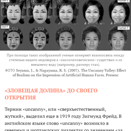
При помощи таких изображений ученые измеряют взаимосвязь между
степенью нашего недоверия к «околочеловеческим» существам и их
внешнему виду (например, размеру глаз).
ФОТО
Seyama, J., & Nagayama, R. S. (2007). The Uncanny Valley: Effect
of Realism on the Impression of Artificial Human Faces. Presenc
«ЗЛОВЕЩАЯ ДОЛИНА» ДО СВОЕГО
ОТКРЫТИЯ
Термин «uncanny», или «сверхъестественный,
жуткий», выделил еще в 1919 году Зигмунд Фрейд. В
английском языке слово «uncanny» возникло в
северных и шотландских диалектах со значением «за