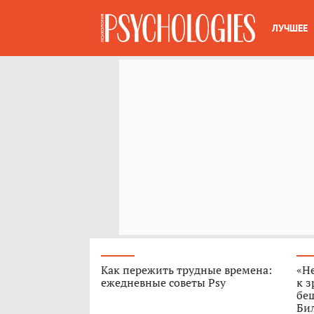
ЛУЧШЕЕ
Как пережить трудные времена:
«Н
ежедневные советы Psy
к з
бе
Бил