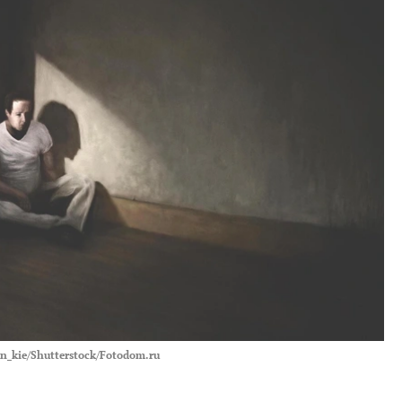
an_kie/Shutterstock/Fotodom.ru