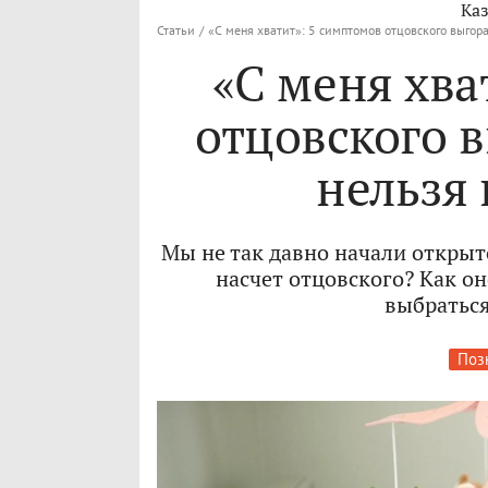
Каз
Статьи
/
«С меня хватит»: 5 симптомов отцовского выгор
«С меня хва
отцовского 
нельзя
Мы не так давно начали открыт
насчет отцовского? Как он
выбраться
Поз