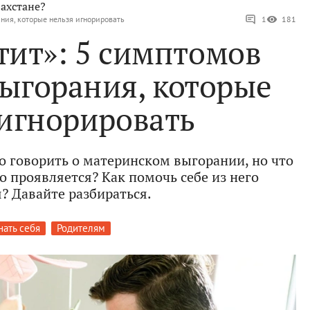
ахстане?
ания, которые нельзя игнорировать
1
181
тит»: 5 симптомов
выгорания, которые
 игнорировать
о говорить о материнском выгорании, но что
о проявляется? Как помочь себе из него
? Давайте разбираться.
нать себя
Родителям