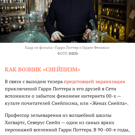
Кадр из фильма «Гарри Поттер и Орден Феникса»
ФОТО
IMDb
КАК ВОЗНИК «СНЕЙПИЗМ»
В связи с выходом тизера
предстоящей экранизации
приключений Гарри Поттера и его друзей в Сети
вспомнили о забытом феномене интернета 00-х —
культе почитателей Снейпизма, или «Женах Снейпа».
Профессор зельеварения из волшебной школы
Хогвартс, Северус Снейп — один из самых ярких
персонажей вселенной Гарри Поттера. В 90–00-е годы,