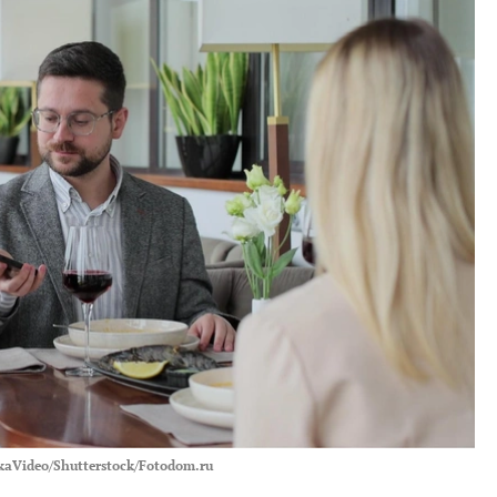
kaVideo/Shutterstock/Fotodom.ru