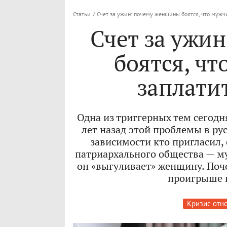
Статьи
/
Счет за ужин: почему женщины боятся, что мужч
Счет за ужи
боятся, чт
заплати
Одна из триггерных тем сегодня
лет назад этой проблемы в ру
зависимости кто пригласил,
патриархального общества — 
он «выгуливает» женщину. Поче
проигрыше в
Кризис отн