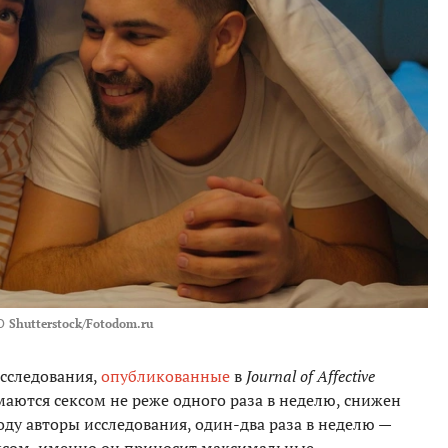
О
Shutterstock/Fotodom.ru
исследования,
опубликованные
в
Journal of Affective
маются сексом не реже одного раза в неделю, снижен
оду авторы исследования, один-два раза в неделю —