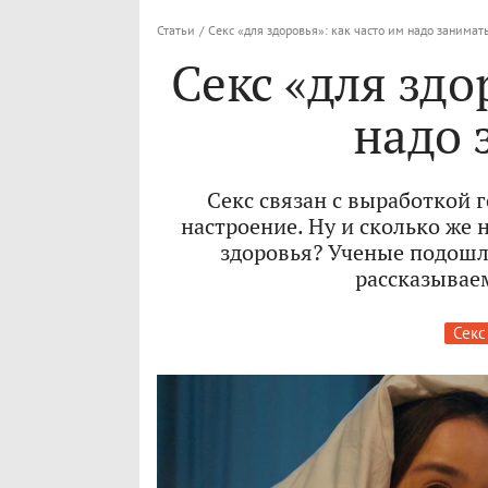
Статьи
/
Секс «для здоровья»: как часто им надо занимат
Секс «для здо
надо 
Секс связан с выработкой 
настроение. Ну и сколько же
здоровья? Ученые подошл
рассказываем
Секс