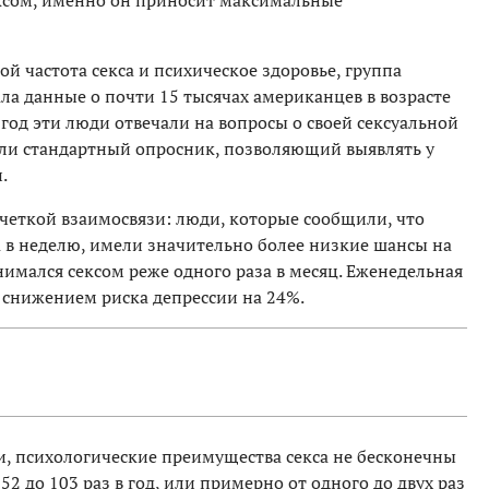
ксом, именно он приносит максимальные
й частота секса и психическое здоровье, группа
ла данные о почти 15 тысячах американцев в возрасте
6 год эти люди отвечали на вопросы о своей сексуальной
яли стандартный опросник, позволяющий выявлять у
.
четкой взаимосвязи: люди, которые сообщили, что
а в неделю, имели значительно более низкие шансы на
нимался сексом реже одного раза в месяц. Еженедельная
о снижением риска депрессии на 24%.
и, психологические преимущества секса не бесконечны
52 до 103 раз в год, или примерно от одного до двух раз