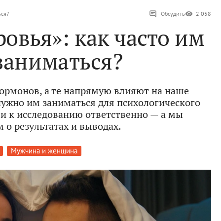
ься?
Обсудить
2 058
ровья»: как часто им
заниматься?
гормонов, а те напрямую влияют на наше
 нужно им заниматься для психологического
и к исследованию ответственно — а мы
 о результатах и выводах.
Мужчина и женщина