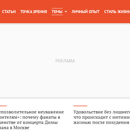
СТАТЬИ
ТОЧКА ЗРЕНИЯ
ТЕМЫ
ЛИЧНЫЙ ОПЫТ
СТИЛЬ ЖИЗН
епозволительное неуважение
Удовольствие без лишнего
рителям»: почему фанаты в
что происходит с интим
шенстве от концерта Димы
жизнью после похудения
ана в Москве