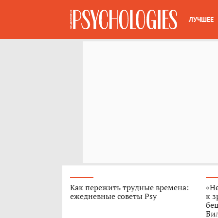
ЛУЧШЕЕ
Как пережить трудные времена:
«Н
ежедневные советы Psy
к з
бе
Бил