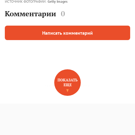
ИСТОЧНИК ФОТОГРАФИЙ:
Getty Images
Комментарии
0
Написать комментарий
ПОКАЗАТЬ
ЕЩЕ
НОВОЕ НА САЙТЕ