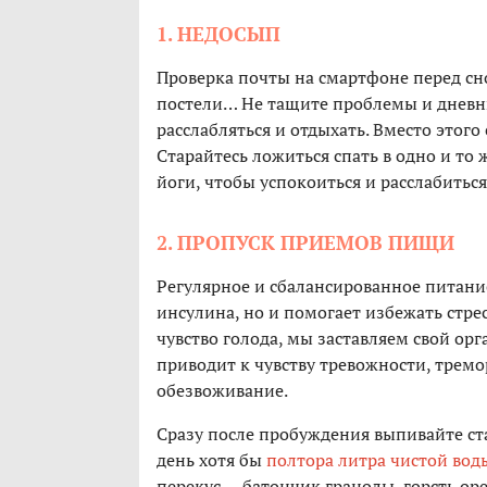
1. НЕДОСЫП
Проверка почты на смартфоне перед сно
постели… Не тащите проблемы и дневны
расслабляться и отдыхать. Вместо этого
Старайтесь ложиться спать в одно и то
йоги, чтобы успокоиться и расслабиться
2. ПРОПУСК ПРИЕМОВ ПИЩИ
Регулярное и сбалансированное питани
инсулина, но и помогает избежать стрес
чувство голода, мы заставляем свой орга
приводит к чувству тревожности, трем
обезвоживание.
Сразу после пробуждения выпивайте ста
день хотя бы
полтора литра чистой вод
перекус — батончик гранолы, горсть оре