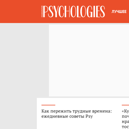
ЛУЧШЕЕ
Как пережить трудные времена:
«Ку
ежедневные советы Psy
поч
нра
тос