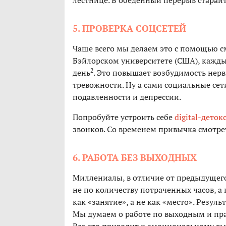
лестнице. В обеденный перерыв старайт
5. ПРОВЕРКА СОЦСЕТЕЙ
Чаще всего мы делаем это c помощью с
Бэйлорском университете (США), кажды
2
день
. Это повышает возбудимость нер
тревожности. Ну а сами социальные се
подавленности и депрессии.
Попробуйте устроить себе
digital-деток
звонков. Со временем привычка смотрет
6. РАБОТА БЕЗ ВЫХОДНЫХ
Миллениалы, в отличие от предыдущег
не по количеству потраченных часов, а
как «занятие», а не как «место». Резуль
Мы думаем о работе по выходным и пр