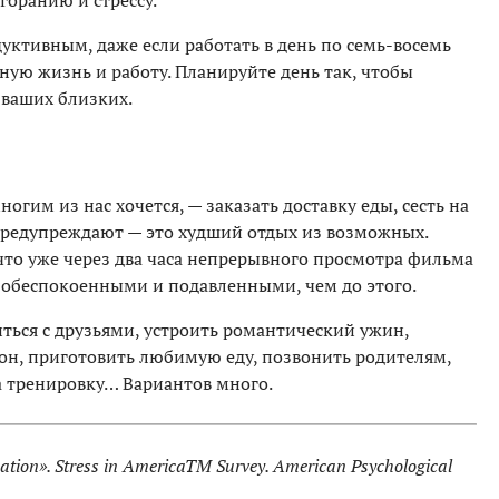
горанию и стрессу.
ктивным, даже если работать в день по семь-восемь
чную жизнь и работу. Планируйте день так, чтобы
 ваших близких.
ногим из нас хочется, — заказать доставку еды, сесть на
 предупреждают — это худший отдых из возможных.
что уже через два часа непрерывного просмотра фильма
е обеспокоенными и подавленными, чем до этого.
иться с друзьями, устроить романтический ужин,
тон, приготовить любимую еду, позвонить родителям,
на тренировку… Вариантов много.
nation». Stress in AmericaTM Survey. American Psychological