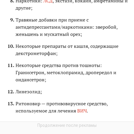
Наркотики:
ЛСД
, экстази, кокаин, амфетамины и
другие;
Травяные добавки при приеме с
антидепрессантами/наркотиками: зверобой,
женьшень и мускатный орех;
Некоторые препараты от кашля, содержащие
декстрометорфан;
Некоторые средства против тошноты:
Гранисетрон, метоклопрамид, дропередол и
ондансетрон;
Линезолид;
Ритоновир — противовирусное средство,
используемое для лечения
ВИЧ
.