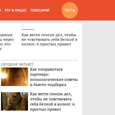
И
PSY В ЛИЦАХ
ГЛОССАРИЙ
ТЕСТЫ
адения
Как вести список дел, чтобы
ц через
не чувствовать себя белкой в
му это
колесе: 6 простых правил
в
СЕГОДНЯ ЧИТАЮТ
Как понравиться
партнеру:
психологические советы
и бьюти-подборка
Как вести список дел,
чтобы не чувствовать
себя белкой в колесе: 6
простых правил