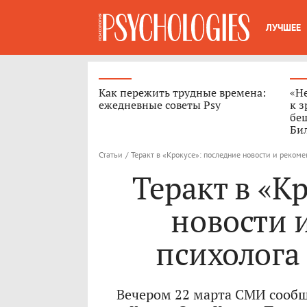
ЛУЧШЕЕ
Как пережить трудные времена:
«Н
ежедневные советы Psy
к з
бе
Бил
Статьи
/
Теракт в «Крокусе»: последние новости и рекоме
Теракт в «К
новости 
психолога
Вечером 22 марта СМИ сообщ