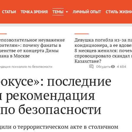
СТАТЬИ
ТОЧКА ЗРЕНИЯ
ТЕМЫ
ЛИЧНЫЙ ОПЫТ
СТИЛЬ ЖИЗН
епозволительное неуважение
Девушка погибла из-за п
рителям»: почему фанаты в
кондиционера, а ее вдове
шенстве от концерта Димы
8 месяцев женился: поче
ана в Москве
спровоцировало скандал 
Казахстане?
ндация психолога по безопасности
Обсудить
4 684
рокусе»: последние
и рекомендация
 по безопасности
или о террористическом акте в столичном