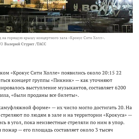
ид на горящую крышу концертного зала «Крокус Сити Холл».
ТО
Валерий Стурит /ТАСС
ком «Крокус Сити Холле» появились около 20:15 22
чаться концерт группы «Пикник» — как уточняют
нировалось выступление музыкантов, составляет 6200
assa, «были проданы все билеты».
амуфляжной форме» — их число могло достигать 20. На
ы стреляют по людям в зале и на территории «Крокуса» —
ь в угол, пока неизвестные стреляли по ним в упор.
я пожар — его площадь составляет около 3 тысяч