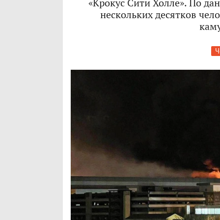
«Крокус Сити Холле». По да
нескольких десятков чело
кам
Ч