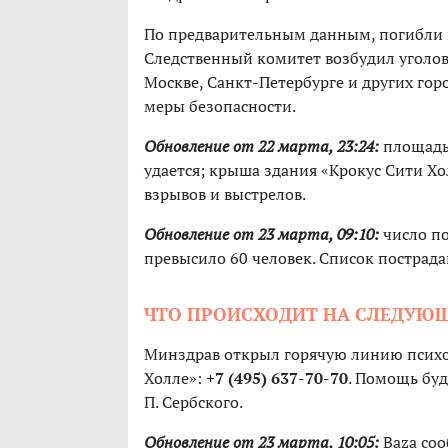
По предварительным данным, погибли н
Следственный комитет возбудил уголов
Москве, Санкт-Петербурге и других горо
меры безопасности.
Обновление от 22 марта, 23:24:
площадь 
удается; крыша здания «Крокус Сити Х
взрывов и выстрелов.
Обновление от 23 марта, 09:10:
число по
превысило 60 человек. Список пострад
ЧТО ПРОИСХОДИТ НА СЛЕДУЮЩ
Минздрав открыл горячую линию психо
Холле»:
+7 (495) 637-70-70
. Помощь бу
П. Сербского.
Обновление от 23 марта, 10:05:
Baza соо