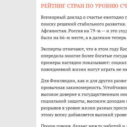
РЕЙТИНГ СТРАН ПО УРОВНЮ СЧА
Всемирный доклад о счастье ежегодно п
поиску решений стабильного развития. 
Афганистан. Россия на 79-м — и это ух
были на 66-м месте, а в далеком тепер
Эксперты отмечают, что в этом году Кос
опередила многие более богатые госуда
примеры наглядно показывают: социаль
повседневной жизни могут играть не м
Для Финляндии, как и для других развит
привычная закономерность. Устойчивость
высокое доверие к государственным ин
социальной защиты, высоким доходам 
разрывов в уровне жизни разных просло
этому всему добавляется высокий уров
Проще говоря, баланс между работой и