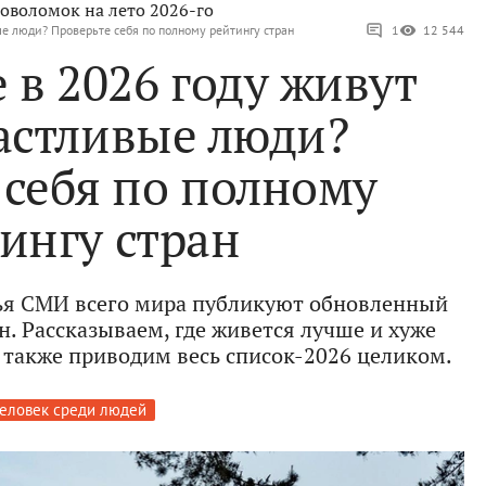
оволомок на лето 2026-го
ые люди? Проверьте себя по полному рейтингу стран
1
12 544
е в 2026 году живут
астливые люди?
 себя по полному
ингу стран
ья СМИ всего мира публикуют обновленный
н. Рассказываем, где живется лучше и хуже
 а также приводим весь список-2026 целиком.
еловек среди людей