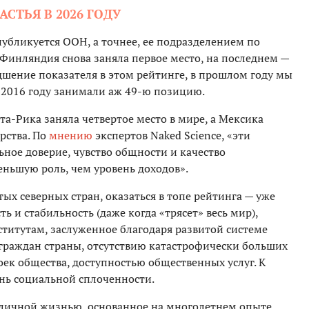
СТЬЯ В 2026 ГОДУ
убликуется ООН, а точнее, ее подразделением по
Финляндия снова заняла первое место, на последнем —
удшение показателя в этом рейтинге, в прошлом году мы
ь 2016 году занимали аж 49-ю позицию.
та-Рика заняла четвертое место в мире, а Мексика
рства. По
мнению
экспертов Naked Science, «эти
ное доверие, чувство общности и качество
еньшую роль, чем уровень доходов».
ых северных стран, оказаться в топе рейтинга — уже
 и стабильность (даже когда «трясет» весь мир),
ститутам, заслуженное благодаря развитой системе
граждан страны, отсутствию катастрофически больших
ек общества, доступностью общественных услуг. К
ень социальной сплоченности.
 личной жизнью, основанное на многолетнем опыте