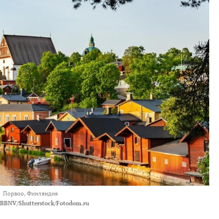
Порвоо, Финляндия
BBNV/Shutterstock/Fotodom.ru