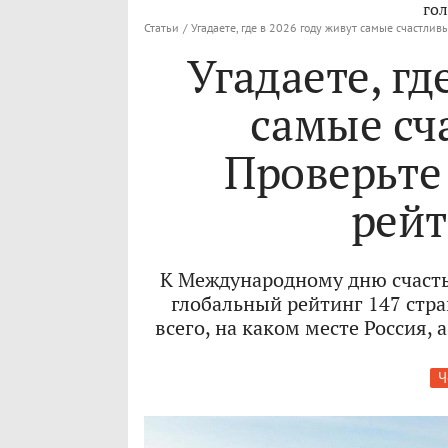
гол
Статьи
/
Угадаете, где в 2026 году живут самые счастлив
Угадаете, гд
самые сч
Проверьте
рейт
К Международному дню счаст
глобальный рейтинг 147 стра
всего, на каком месте Россия,
Ч