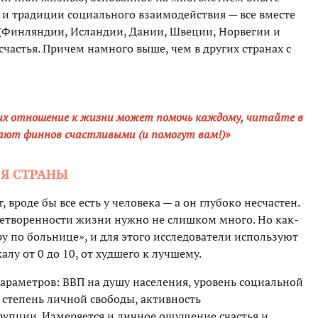
 и традиции социального взаимодействия — все вместе
а (Финляндии, Исландии, Дании, Швеции, Норвегии и
астья. Причем намного выше, чем в других странах с
их отношение к жизни может помочь каждому, читайте в
ают финнов счастливыми (и помогут вам!)»
ЬЯ СТРАНЫ
 вроде бы все есть у человека — а он глубоко несчастен.
етворенности жизни нужно не слишком много. Но как-
у по больнице», и для этого исследователи используют
лу от 0 до 10, от худшего к лучшему.
раметров: ВВП на душу населения, уровень социальной
степень личной свободы, активность
рупции. Измеряется и личное ощущение счастья и