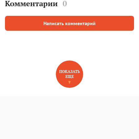
Комментарии
0
Написать комментарий
ПОКАЗАТЬ
ЕЩЕ
НОВОЕ НА САЙТЕ