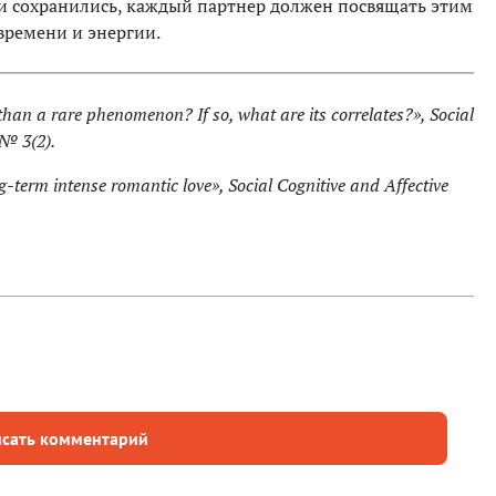
ни сохранились, каждый партнер должен посвящать этим
времени и энергии.
 than a rare phenomenon? If so, what are its correlates?», Social
 № 3(2).
ng-term intense romantic love», Social Cognitive and Affective
сать комментарий