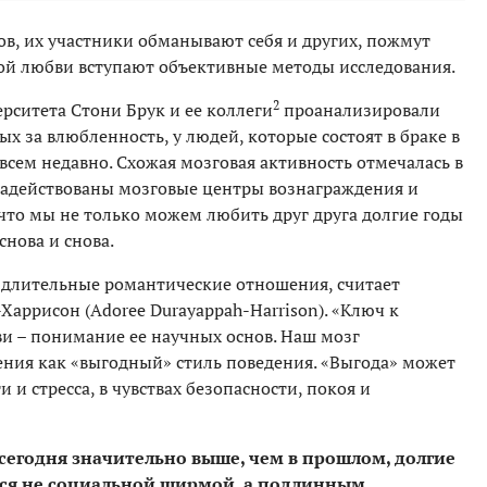
сов, их участники обманывают себя и других, пожмут
ой любви вступают объективные методы исследования.
2
рситета Стони Брук и ее коллеги
проанализировали
ых за влюбленность, у людей, которые состоят в браке в
совсем недавно. Схожая мозговая активность отмечалась в
 задействованы мозговые центры вознаграждения и
что мы не только можем любить друг друга долгие годы
снова и снова.
длительные романтические отношения, считает
аррисон (Adoree Durayappah-Harrison). «Ключ к
и – понимание ее научных основ. Наш мозг
ния как «выгодный» стиль поведения. «Выгода» может
 и стресса, в чувствах безопасности, покоя и
 сегодня значительно выше, чем в прошлом, долгие
тся не социальной ширмой, а подлинным