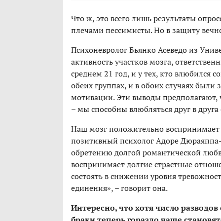
Что ж, это всего лишь результаты опро
плечами пессимисты. Но в защиту вечн
Психоневролог Бьянко Асеведо из Униве
активность участков мозга, ответственн
среднем 21 год, и у тех, кто влюбился 
обеих группах, и в обоих случаях были
мотивации. Эти выводы предполагают, 
– мы способны влюбляться друг в друга 
Наш мозг положительно воспринимает 
позитивный психолог Адоре Дюраяппа-Х
обретению долгой романтической любв
воспринимает долгие страстные отноше
состоять в снижении уровня тревожности
единения», – говорит она.
Интересно, что хотя число разводов
браки теперь гораздо чаще становя