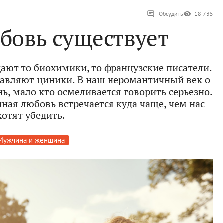
Обсудить
18 735
бовь существует
дают то биохимики, то французские писатели.
обавляют циники. В наш неромантичный век о
ь, мало кто осмеливается говорить серьезно.
чная любовь встречается куда чаще, чем нас
хотят убедить.
Мужчина и женщина