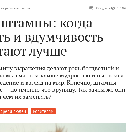
сть работают лучше
Обсудить
1 196
 штампы: когда
ть и вдумчивость
тают лучше
мину выражения делают речь бесцветной и
огда мы считаем клише мудростью и пытаемся
ведение и взгляд на мир. Конечно, штампы
е — но именно что крупицу. Так зачем же они
и чем их заменить?
 среди людей
Родителям