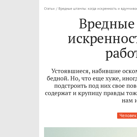
Статьи
/
Вредные штампы: когда искренность и вдумчиво
Вредные
искреннос
рабо
Устоявшиеся, набившие оско
бедной. Но, что еще хуже, ин
подстроить под них свое по
содержат и крупицу правды тож
нам 
Человек