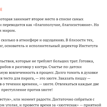
Я
которая занимает второе место в списке самых
и переводится как «благополучие, благосостояние». Но
м миром.
 сколько в атмосфере и ощущениях. В близости тех,
г, основатель и исполнительный директор Института
льствия, которые не требуют больших трат. Готовка,
грибов и разговор у костра. Счастье по-датски
ую вовлеченность в процесс. Долго томить в духовке
 тесто для пирога, — это хюгге. Заказать пиццу —
ыв о течении времени, — хюгге. Отвлекаться каждые две
преступление против хюгге!
стун», или момент радости. Достаточно собраться с
ом уголке, и провести время за «хюггеснак» — приятной