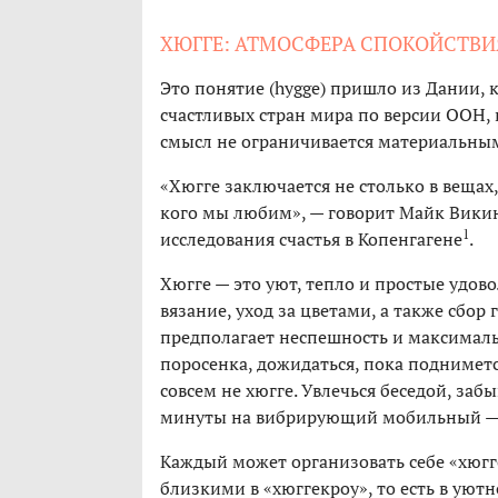
ХЮГГЕ: АТМОСФЕРА СПОКОЙСТВИ
Это понятие (hygge) пришло из Дании, 
счастливых стран мира по версии ООН, 
смысл не ограничивается материальны
«Хюгге заключается не столько в вещах,
кого мы любим», — говорит Майк Викин
1
исследования счастья в Копенгагене
.
Хюгге — это уют, тепло и простые удово
вязание, уход за цветами, а также сбор 
предполагает неспешность и максимальн
поросенка, дожидаться, пока поднимется
совсем не хюгге. Увлечься беседой, заб
минуты на вибрирующий мобильный — 
Каждый может организовать себе «хюгге
близкими в «хюггекроу», то есть в уютн