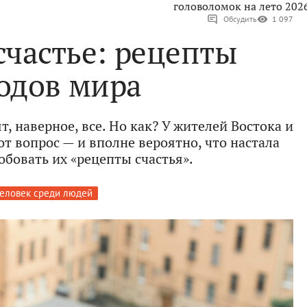
головоломок на лето 202
Обсудить
1 097
счастье: рецепты
одов мира
, наверное, все. Но как? У жителей Востока и
от вопрос — и вполне вероятно, что настала
обовать их «рецепты счастья».
еловек среди людей