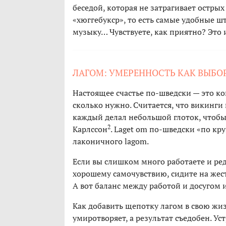
беседой, которая не затрагивает острых
«хюггебукср», то есть самые удобные ш
музыку… Чувствуете, как приятно? Это и
ЛАГОМ: УМЕРЕННОСТЬ КАК ВЫБО
Настоящее счастье по-шведски — это когд
сколько нужно. Считается, что викинги
каждый делал небольшой глоток, чтобы
2
Карл­ссон
. Laget om по-шведски «по кр
лаконичного lagom.
Если вы слишком много работаете и редк
хорошему самочувствию, сидите на жест
А вот баланс между работой и досугом 
Как добавить щепотку лагом в свою жиз
умиротворяет, а результат съедобен. Ус