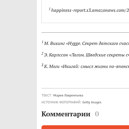
1
happiness-report.s3.amazonaws.com/
1
М. Викинг «Hygge. Секрет датского счас
2
Э. Карлссон «Лагом. Шведские секреты с
3
К. Моги «Икигай: смысл жизни по-японск
ТЕКСТ:
Мария Лаврентьева
ИСТОЧНИК ФОТОГРАФИЙ:
Getty Images
Комментарии
0