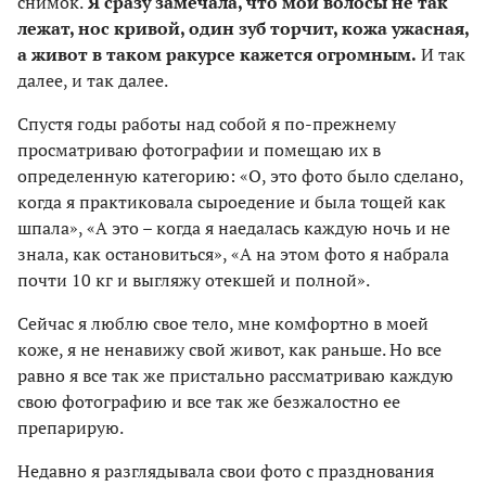
снимок.
Я сразу замечала, что мои волосы не так
лежат, нос кривой, один зуб торчит, кожа ужасная,
а живот в таком ракурсе кажется огромным.
И так
далее, и так далее.
Спустя годы работы над собой я по-прежнему
просматриваю фотографии и помещаю их в
определенную категорию: «О, это фото было сделано,
когда я практиковала сыроедение и была тощей как
шпала», «А это – когда я наедалась каждую ночь и не
знала, как остановиться», «А на этом фото я набрала
почти 10 кг и выгляжу отекшей и полной».
Сейчас я люблю свое тело, мне комфортно в моей
коже, я не ненавижу свой живот, как раньше. Но все
равно я все так же пристально рассматриваю каждую
свою фотографию и все так же безжалостно ее
препарирую.
Недавно я разглядывала свои фото с празднования