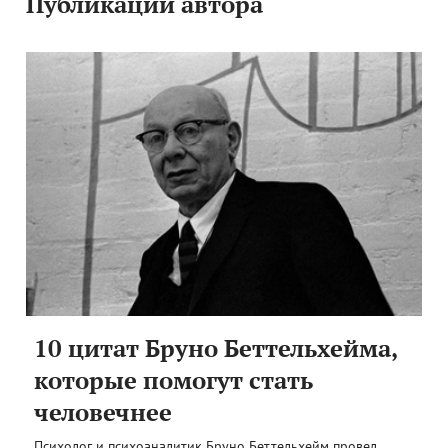
Публикации автора
10 цитат Бруно Беттельхейма,
которые помогут стать
человечнее
Психолог и психоаналитик Бруно Беттельхейм провел