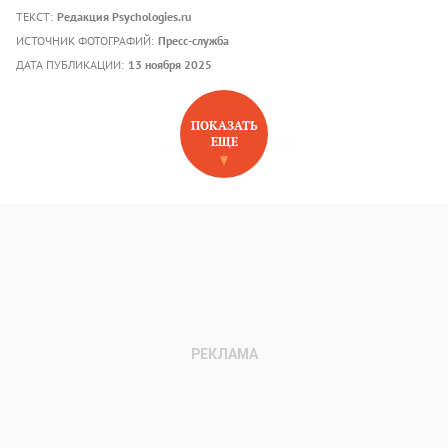
ТЕКСТ:
Редакция Psychologies.ru
ИСТОЧНИК ФОТОГРАФИЙ:
Пресс-служба
ДАТА ПУБЛИКАЦИИ:
13 ноября 2025
ПОКАЗАТЬ
ЕЩЕ
НОВОЕ НА САЙТЕ