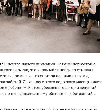
и?
В центре нашего внимания — самый непростой с
ак говорить так, что упрямый тинейджер слышал и
ретных примерах, что стоит за нашими словами,
а заботой. Даже после этого короткого мастер-класса
оим ребенком. В этом убежден его автор и ведущий
ист по ненасильственному общению, работающий с
ь.
Куда она от нас прячется? Как ее разбудить в себе?