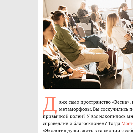
Д
аже само пространство «Весна», 
метаморфозы. Вы соскучились по
привычной колеи? У вас накопилось мно
справедлив и благосклонен? Тогда
Маст
«Экология души: жить в гармонии с соб