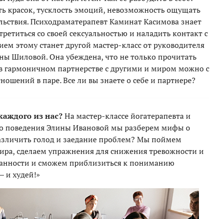
ть красок, тусклость эмоций, невозможность ощущать
ольствия. Психодраматерапевт Каминат Касимова знает
третиться со своей сексуальностью и наладить контакт с
м этому станет другой мастер-класс от руководителя
ины Шиловой. Она убеждена, что не только прочитать
ь в гармоничном партнерстве с другими и миром можно с
ошений в паре. Все ли вы знаете о себе и партнере?
 каждого из нас?
На мастер-классе йогатерапевта и
го поведения Элины Ивановой мы разберем мифы о
различить голод и заедание проблем? Мы поймем
жира, сделаем упражнения для снижения тревожности и
нанности и сможем приблизиться к пониманию
— и худей!»