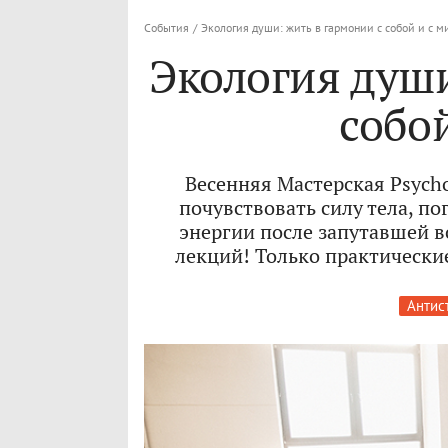
События
/
Экология души: жить в гармонии с собой и с 
Экология души
собо
Весенняя Мастерская Psychol
почувствовать силу тела, по
энергии после запутавшей 
лекций! Только практические
Антис