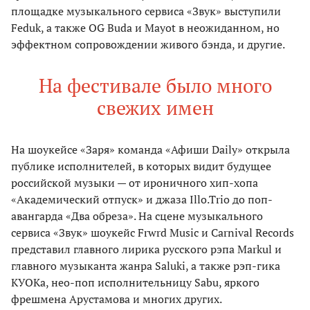
площадке музыкального сервиса «Звук» выступили
Feduk, а также OG Buda и Mayot в неожиданном, но
эффектном сопровождении живого бэнда, и другие.
На фестивале было много
свежих имен
На шоукейсе «Заря» команда «Афиши Daily» открыла
публике исполнителей, в которых видит будущее
российской музыки — от ироничного хип-хопа
«Академический отпуск» и джаза Illo.Trio до поп-
авангарда «Два обреза». На сцене музыкального
сервиса «Звук» шоукейс Frwrd Music и Carnival Records
представил главного лирика русского рэпа Markul и
главного музыканта жанра Saluki, а также рэп-гика
КУОКа, нео-поп исполнительницу Sabu, яркого
фрешмена Арустамова и многих других.