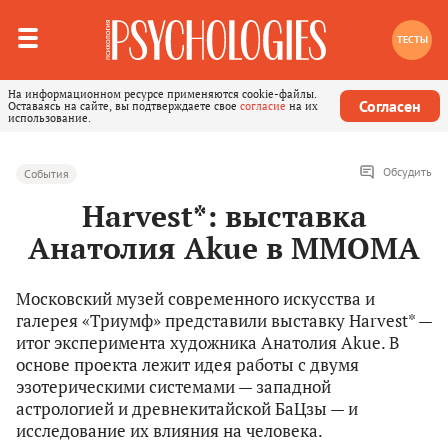
ТЕСТЫ
На информационном ресурсе применяются cookie-файлы.
Согласен
Оставаясь на сайте, вы подтверждаете свое
согласие
на их
использование.
Обсудить
События
Harvest*: выставка
Анатолия Akue в ММОМА
Московский музей современного искусства и
галерея «Триумф» представили выставку Harvest* —
итог эксперимента художника Анатолия Akue. В
основе проекта лежит идея работы с двумя
эзотерическими системами — западной
астрологией и древнекитайской БаЦзы — и
исследование их влияния на человека.