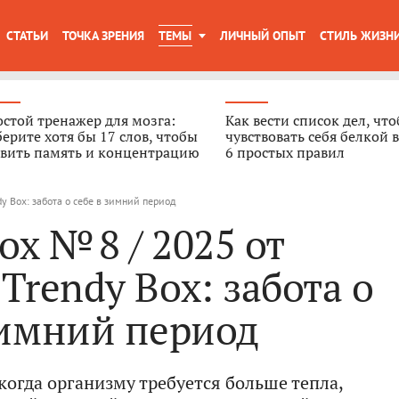
СТАТЬИ
ТОЧКА ЗРЕНИЯ
ТЕМЫ
ЛИЧНЫЙ ОПЫТ
СТИЛЬ ЖИЗН
стой тренажер для мозга:
Как вести список дел, чт
ерите хотя бы 17 слов, чтобы
чувствовать себя белкой в
звить память и концентрацию
6 простых правил
dy Box: забота о себе в зимний период
ox № 8 / 2025 от
 Trendy Box: забота о
зимний период
когда организму требуется больше тепла,